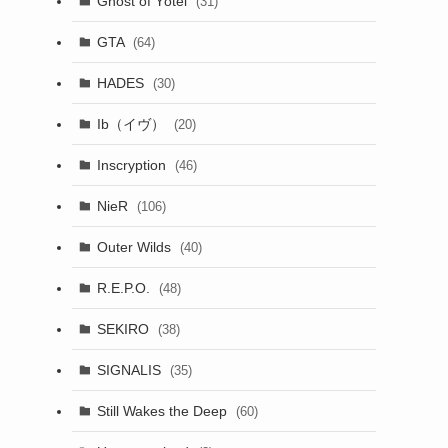
Ghost of Yōtei
(31)
GTA
(64)
HADES
(30)
Ib（イヴ）
(20)
Inscryption
(46)
NieR
(106)
Outer Wilds
(40)
R.E.P.O.
(48)
SEKIRO
(38)
SIGNALIS
(35)
Still Wakes the Deep
(60)