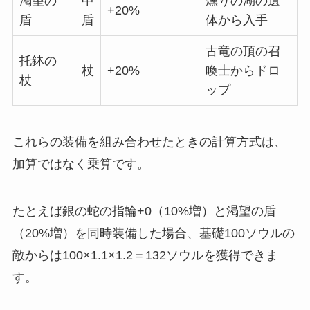
渇望の
中
燻りの湖の遺
+20%
盾
盾
体から入手
古竜の頂の召
托鉢の
杖
+20%
喚士からドロ
杖
ップ
これらの装備を組み合わせたときの計算方式は、
加算ではなく乗算です。
たとえば銀の蛇の指輪+0（10%増）と渇望の盾
（20%増）を同時装備した場合、基礎100ソウルの
敵からは100×1.1×1.2＝132ソウルを獲得できま
す。