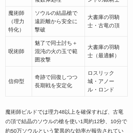
魔術師
ソウルの結晶槍で
大書庫の羽騎
（理力
遠距離から安全に
士・古竜の頂
特化）
撃破
魅了で同士討ち＋
大書庫の羽騎
呪術師
混沌の火の玉で範
士（最適解）
囲攻撃
ロスリック
奇跡で回復しつつ
信仰型
城・アノー
長期戦を安定化
ル・ロンド
魔術師ビルドでは理力48以上を確保すれば、古竜
の頂で結晶のソウルの槍を使い1周約12秒、10分で
約50万ソウルという驚異的な効率が報告されてい