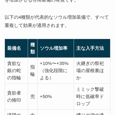
以下の4種類が代表的なソウル増加装備で、すべて
重複して効果が適用されます。
種
装備名
ソウル増加率
主な入手方法
類
貪欲な
+10%〜+35%
火継ぎの祭祀
指
銀の蛇
（強化段階に
場の屋根裏ほ
輪
の指輪
よる）
か
ミミック撃破
貪欲者
兜
+50%
時に低確率ド
の烙印
ロップ