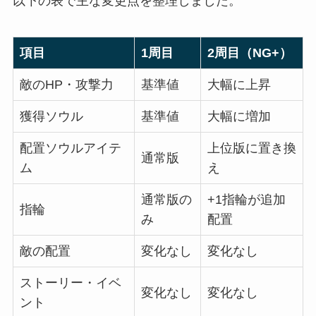
以下の表で主な変更点を整理しました。
項目
1周目
2周目（NG+）
敵のHP・攻撃力
基準値
大幅に上昇
獲得ソウル
基準値
大幅に増加
配置ソウルアイテ
上位版に置き換
通常版
ム
え
通常版の
+1指輪が追加
指輪
み
配置
敵の配置
変化なし
変化なし
ストーリー・イベ
変化なし
変化なし
ント