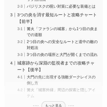
バジリスクの呪い対策に必要な装備とは
3つの炎を消す最短ルートと攻略チャート
【前半】
篝火「ファランの城塞」から1つ目の炎ま
での道順
2つ目の炎への安全なルートと道中の敵の
対処法
3つ目の炎の場所と大門が開くまでの流れ
城塞跡から深淵の監視者までの攻略チャ
ート【後半】
大門の先に出現する強敵ダークレイスの
倒し方
篝火「城塞外縁」周辺の探索と隠しアイ
テム
もっと見る