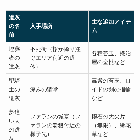
遺灰
主な追加アイテ
の名
入手場所
ム
前
埋葬
不死街（槍が降り注
各種苔玉、鍛冶
者の
ぐエリア付近の遺
屋の金槌など
遺灰
体）
聖騎
毒紫の苔玉、ロ
士の
深みの聖堂
イドの剣の指輪
遺灰
など
夢追
ファランの城塞（フ
楔石の大欠片
い人
ァランの老狼付近の
（無限）、緑花
の遺
梯子先）
草など
灰