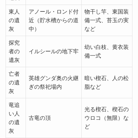
東人
アノール・ロンド付
物干し竿、東国装
の遺
近（貯水槽からの道
備一式、苔玉の実
灰
中）
など
探究
幼い白枝、黄衣装
者の
イルシールの地下牢
備一式
遺灰
亡者
英雄グンダ奥の火継
暗い楔石、人の松
の遺
ぎの祭祀場内
脂など
灰
竜追
光る楔石、楔石の
い人
古竜の頂
ウロコ（無限）な
の遺
ど
灰