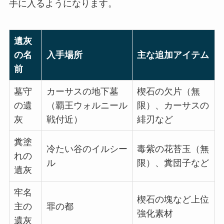
手に入るようになります。
遺灰
の名
入手場所
主な追加アイテム
前
墓守
カーサスの地下墓
楔石の欠片（無
の遺
（覇王ウォルニール
限）、カーサスの
灰
戦付近）
緋刃など
糞塗
冷たい谷のイルシー
毒紫の花苔玉（無
れの
ル
限）、糞団子など
遺灰
牢名
楔石の塊など上位
主の
罪の都
強化素材
遺灰