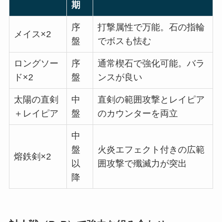
期
序
打撃属性で万能。石の指輪
メイス×2
盤
でボスも怯む
ロングソー
序
通常楔石で強化可能。バラ
ド×2
盤
ンスが良い
太陽の直剣
中
直剣の範囲攻撃とレイピア
＋レイピア
盤
のカウンターを両立
中
盤
火炎エフェクト付きの広範
熔鉄剣×2
以
囲攻撃で殲滅力が突出
降