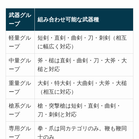
武器グル
組み合わせ可能な武器種
ープ
軽量グル
短剣・直剣・曲剣・刀・刺剣（相互
ープ
に幅広く対応）
中量グル
斧・槌は直剣・曲剣・刀・大斧・大
ープ
槌と対応
重量グル
大剣・特大剣・大曲剣・大斧・大槌
ープ
（相互に対応）
槍系グル
槍・突撃槍は短剣・直剣・曲剣・
ープ
刀・刺剣と対応
専用グル
拳・爪は同カテゴリのみ。鞭も鞭同
ープ
士のみ