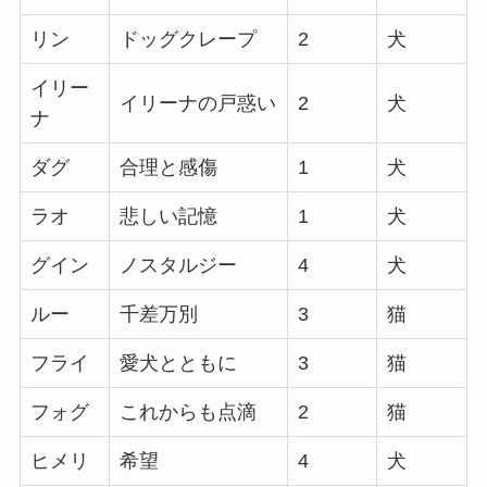
リン
ドッグクレープ
2
犬
イリー
イリーナの戸惑い
2
犬
ナ
ダグ
合理と感傷
1
犬
ラオ
悲しい記憶
1
犬
グイン
ノスタルジー
4
犬
ルー
千差万別
3
猫
フライ
愛犬とともに
3
猫
フォグ
これからも点滴
2
猫
ヒメリ
希望
4
犬