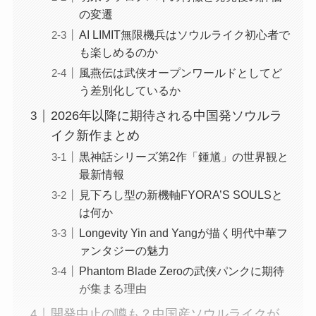
の変遷
AI LIMIT無限機兵はソウルライク初心者で
も楽しめるのか
風燕伝は武侠オープンワールドとしてど
う差別化しているか
2026年以降に期待される中国発ソウルラ
イク新作まとめ
黒神話シリーズ第2作「鍾馗」の世界観と
最新情報
見下ろし型の新機軸FYORA’S SOULSと
は何か
Longevity Yin and Yangが描く明代中華フ
ァンタジーの魅力
Phantom Blade Zeroの武侠パンクに期待
が集まる理由
開発中止の噂も？中国産ソウルライクが