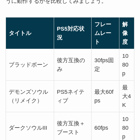
うに動作するかを比較してみましょう。
フレー
解
PS5対応状
タイトル
ムレー
像
況
ト
度
10
後方互換の
30fps固
ブラッドボーン
80
み
定
p
最
デモンズソウル
PS5ネイテ
最大60f
大4
（リメイク）
ィブ
ps
K
10
後方互換＋
ダークソウルIII
60fps
80
ブースト
p