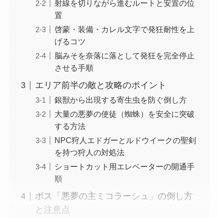
射線を切りながら進むルートと安置の位
置
啓蒙・装備・カレル文字で発狂耐性を上
げるコツ
脳みそを奈落に落として発狂を完全停止
させる手順
エリア前半の敵と攻略のポイント
銀獣から出現する寄生虫を防ぐ倒し方
大量の悪夢の使徒（蜘蛛）を安全に突破
する方法
NPC狩人エドガーとルドウイークの聖剣
を持つ狩人の対処法
ショートカット用エレベーターの開通手
順
ボス「悪夢の主ミコラーシュ」の倒し方
と注意点