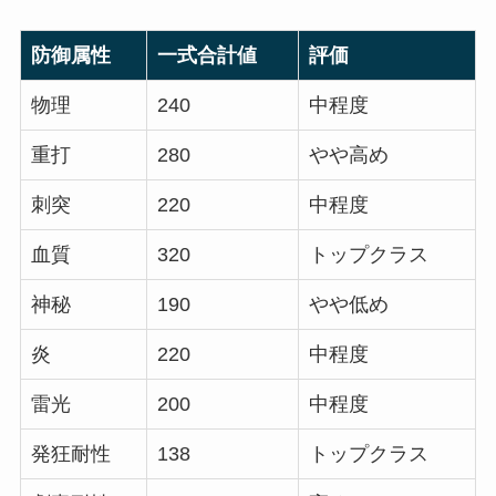
防御属性
一式合計値
評価
物理
240
中程度
重打
280
やや高め
刺突
220
中程度
血質
320
トップクラス
神秘
190
やや低め
炎
220
中程度
雷光
200
中程度
発狂耐性
138
トップクラス