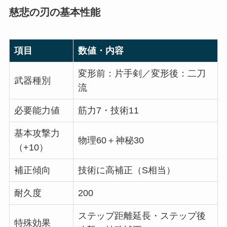
慈悲の刃の基本性能
項目
数値・内容
変形前：片手剣／変形後：二刀
武器種別
流
必要能力値
筋力7・技術11
基本攻撃力
物理60＋神秘30
（+10）
補正傾向
技術に高補正（S相当）
耐久度
200
ステップ距離延長・ステップ後
特殊効果