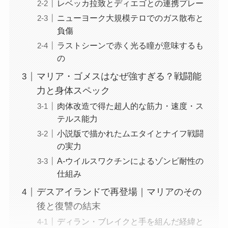
レベッカ拉致とディエゴとの連携プレー
ニューヨーク大規模テロでのガス散布と
負傷
ラストシーンで赤く光る瞳が意味するも
の
マリア・ゴメスはなぜ強すぎる？戦闘能
力と身体スペック
肉体改造で得た超人的な筋力・速度・ス
テルス能力
小説版で描かれたムエタイとナイフ戦闘
の実力
A-ウイルスワクチンによるゾンビ耐性の
仕組み
デスアイランドで再登場｜マリアのその
後と復讐の結末
ディラン・ブレイクと手を組んだ経緯と