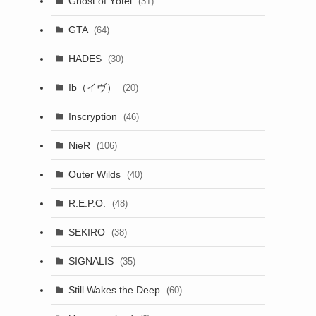
Ghost of Yōtei
(31)
GTA
(64)
HADES
(30)
Ib（イヴ）
(20)
Inscryption
(46)
NieR
(106)
Outer Wilds
(40)
R.E.P.O.
(48)
SEKIRO
(38)
SIGNALIS
(35)
Still Wakes the Deep
(60)