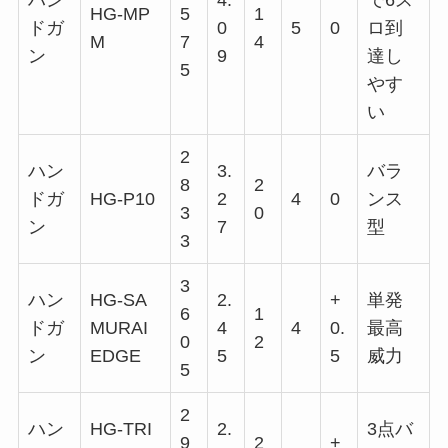
ハン
4.
で6ス
HG-MP
5
1
ドガ
0
5
0
ロ到
M
7
4
ン
9
達し
5
やす
い
2
ハン
3.
バラ
8
2
ドガ
HG-P10
2
4
0
ンス
3
0
ン
7
型
3
3
ハン
HG-SA
2.
+
単発
6
1
ドガ
MURAI
4
4
0.
最高
0
2
ン
EDGE
5
5
威力
5
2
ハン
HG-TRI
2.
3点バ
9
2
+