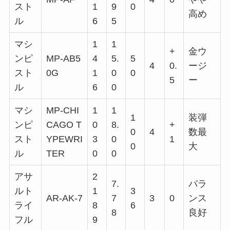
スト
1
9
0
高め
ル
6
5
マシ
1
1
+
金ウ
ンピ
MP-AB5
4
5.
5
4
0.
ージ
スト
0G
1
0
0
5
ー
ル
6
0
マシ
MP-CHI
1
1
1
装弾
ンピ
CAGO T
0
8.
+
0
4
数最
スト
YPEWRI
3
0
1
0
大
ル
TER
0
0
アサ
2
7.
バラ
ルト
1
3
AR-AK-7
7
3
0
ンス
ライ
8
6
8
良好
フル
9