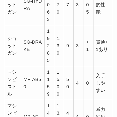
SG-HYD
ット
0
7
7
3
0.
的性
RA
ガン
6
0
5
能
3
1
ショ
9
1.
SG-DRA
+
貫通+
ット
2
3
9
3
KE
1
1あり
ガン
8
0
5
マシ
1
1
入手
ンピ
MP-AB5
1
5.
5
4
0
しや
スト
0
5
0
0
すい
ル
9
0
マシ
1
1
威力
ンピ
4
3.
4
MP-AF
4
0
やや