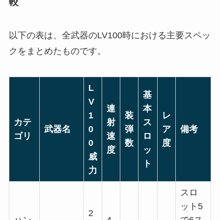
較
以下の表は、全武器のLV100時における主要スペッ
クをまとめたものです。
L
基
V
連
本
1
装
レ
カテ
射
ス
武器名
0
弾
ア
備考
ゴリ
速
ロ
0
数
度
度
ッ
威
ト
力
スロ
ット5
2