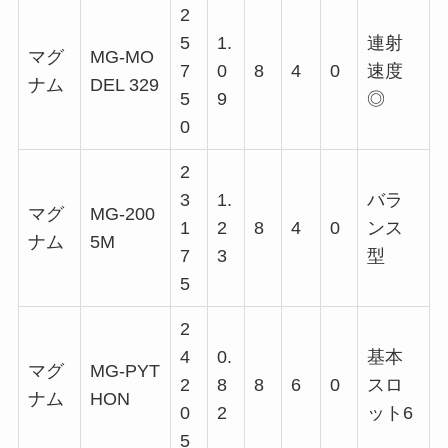
2
5
1.
連射
マグ
MG-MO
7
0
8
4
0
速度
ナム
DEL 329
5
9
◎
0
2
3
1.
バラ
マグ
MG-200
1
2
8
4
0
ンス
ナム
5M
7
3
型
5
2
4
0.
基本
マグ
MG-PYT
2
8
8
6
0
スロ
ナム
HON
0
2
ット6
5