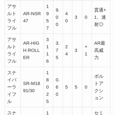
アサ
1
9.
貫通+
ルト
AR-NSR
9
4
0
3
0
1、連
ライ
47
5
0
0
射◎
フル
7
アサ
3
AR-HIG
3.
AR最
ルト
1
2
+
H ROLL
7
3
高威
ライ
1
4
1
ER
5
力
フル
6
スナ
1
ボル
イパ
8
0.
SR-M18
トア
ーラ
0
6
5
5
0
91/30
クシ
イフ
2
0
ョン
ル
5
スナ
1
セミ