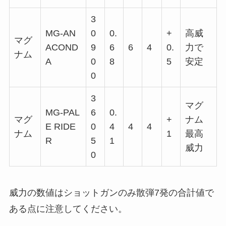
3
MG-AN
0
0.
+
高威
マグ
ACOND
9
6
6
4
0.
力で
ナム
A
0
8
5
安定
0
3
マグ
MG-PAL
6
0.
マグ
+
ナム
E RIDE
0
4
4
4
ナム
1
最高
R
5
1
威力
0
威力の数値はショットガンのみ散弾7発の合計値で
ある点に注意してください。