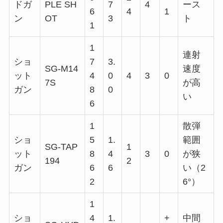
ドガ
PLE SH
7
4
ース
6
4
1
ン
OT
3
ト
1
1
連射
ショ
7
3.
SG-M14
速度
ット
4
0
4
3
0
7S
が高
ガン
8
0
い
6
1
散弾
ショ
5
1.
範囲
SG-TAP
1
ット
8
4
3
0
が狭
194
2
ガン
6
6
い（2
2
6°）
1
ショ
4
1.
+
中間