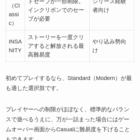
トセーブが一部制限。
シリーズ経験
（Cl
インクリボンでのセー
者向け
assi
ブが必要
c）
ストーリーを一度クリ
INSA
やり込み勢向
アすると解放される最
NITY
け
高難易度
初めてプレイするなら、Standard（Modern）が最
も適した選択肢です。
プレイヤーへの制限がほぼなく、標準的なバラン
スで遊べるうえに、万が一詰まった場合にはゲー
ムオーバー画面からCasualに難易度を下げること
もできます。