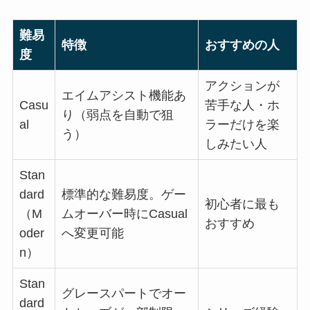
難易
特徴
おすすめの人
度
アクションが
エイムアシスト機能あ
Casu
苦手な人・ホ
り（弱点を自動で狙
al
ラーだけを楽
う）
しみたい人
Stan
dard
標準的な難易度。ゲー
初心者に最も
（M
ムオーバー時にCasual
おすすめ
oder
へ変更可能
n）
Stan
グレースパートでオー
dard