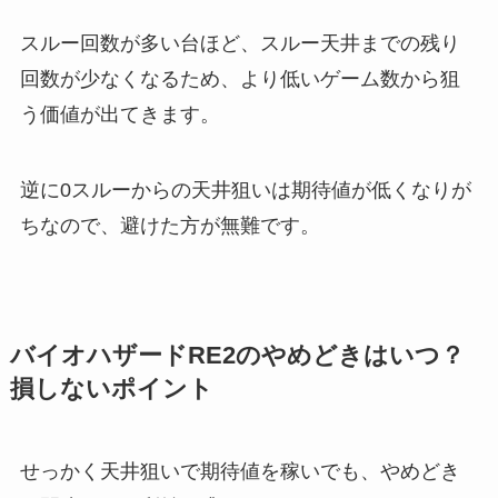
スルー回数が多い台ほど、スルー天井までの残り
回数が少なくなるため、より低いゲーム数から狙
う価値が出てきます。
逆に0スルーからの天井狙いは期待値が低くなりが
ちなので、避けた方が無難です。
バイオハザードRE2のやめどきはいつ？
損しないポイント
せっかく天井狙いで期待値を稼いでも、やめどき