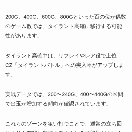
200G、400G、600G、800Gといった百の位が偶数
のゲーム数では、タイラント高確に移行する可能
性があります。
タイラント高確中は、リプレイやレア役で上位
CZ「タイラントバトル」への突入率がアップしま
す。
実戦データでは、200〜240G、400〜440Gの区間
で出玉が増加する傾向が確認されています。
これらのゾーンを狙い打つことで、通常の立ち回