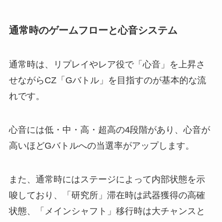
通常時のゲームフローと心音システム
通常時は、リプレイやレア役で「心音」を上昇さ
せながらCZ「Gバトル」を目指すのが基本的な流
れです。
心音には低・中・高・超高の4段階があり、心音が
高いほどGバトルへの当選率がアップします。
また、通常時にはステージによって内部状態を示
唆しており、「研究所」滞在時は武器獲得の高確
状態、「メインシャフト」移行時は大チャンスと