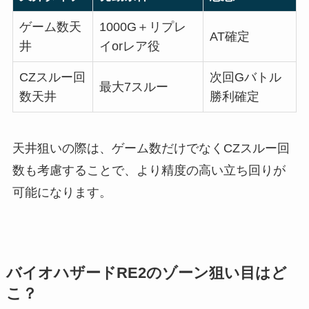
ゲーム数天
1000G＋リプレ
AT確定
井
イorレア役
CZスルー回
次回Gバトル
最大7スルー
数天井
勝利確定
天井狙いの際は、ゲーム数だけでなくCZスルー回
数も考慮することで、より精度の高い立ち回りが
可能になります。
バイオハザードRE2のゾーン狙い目はど
こ？