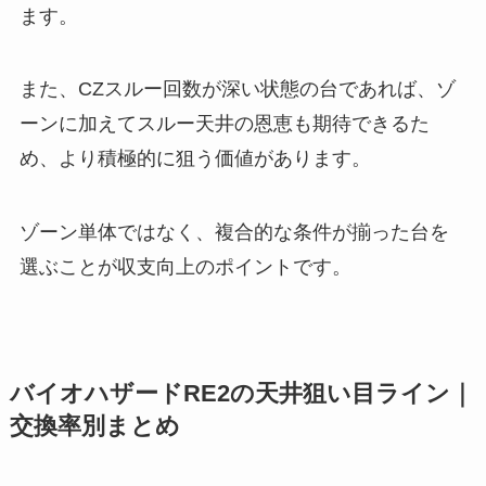
ます。
また、CZスルー回数が深い状態の台であれば、ゾ
ーンに加えてスルー天井の恩恵も期待できるた
め、より積極的に狙う価値があります。
ゾーン単体ではなく、複合的な条件が揃った台を
選ぶことが収支向上のポイントです。
バイオハザードRE2の天井狙い目ライン｜
交換率別まとめ