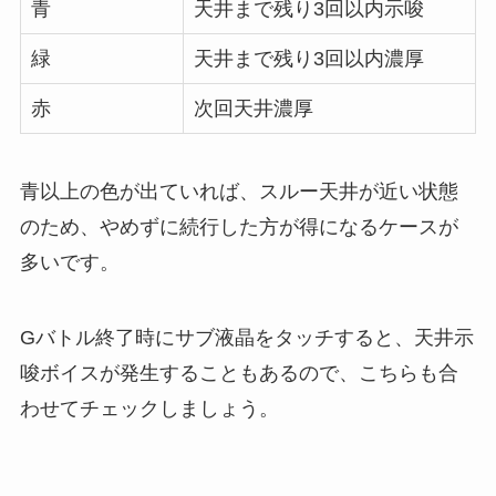
青
天井まで残り3回以内示唆
緑
天井まで残り3回以内濃厚
赤
次回天井濃厚
青以上の色が出ていれば、スルー天井が近い状態
のため、やめずに続行した方が得になるケースが
多いです。
Gバトル終了時にサブ液晶をタッチすると、天井示
唆ボイスが発生することもあるので、こちらも合
わせてチェックしましょう。