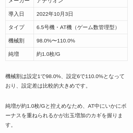
メーカー
アデリオン
導入日
2022年10月3日
タイプ
6.5号機・AT機（ゲーム数管理型）
機械割
98.0%〜110.0%
純増
約1.0枚/G
機械割は設定1で98.0%、設定6で110.0%となって
おり、設定差は比較的大きめです。
純増が約1.0枚/Gと控えめなため、AT中にいかにボ
ーナスを重ねられるかが出玉増加のカギを握りま
す。