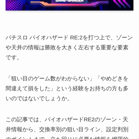
パチスロ バイオハザード RE:2を打つ上で、ゾーン
や天井の情報は勝敗を大きく左右する重要な要素
です。
「狙い目のゲーム数がわからない」「やめどきを
間違えて損をした」という経験をお持ちの方も多
いのではないでしょうか。
この記事では、バイオハザードRE2のゾーン・天
井情報から、交換率別の狙い目ライン、設定判別