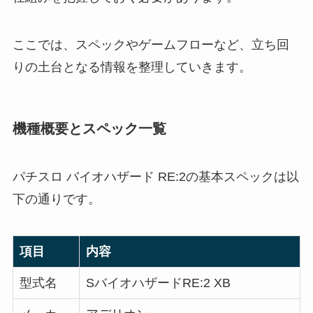
ここでは、スペックやゲームフローなど、立ち回
りの土台となる情報を整理していきます。
機種概要とスペック一覧
パチスロ バイオハザード RE:2の基本スペックは以
下の通りです。
項目
内容
型式名
SバイオハザードRE:2 XB