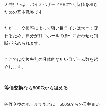
天井狙いは、バイオハザードRE2で期待値を積む
ための基本戦略です。
ただし、交換率によって狙い目ラインは大きく変
わるため、自分が打つホールの条件に合わせた判
断が求められます。
ここでは交換率別の具体的な狙い目ゲーム数を紹
介します。
等価交換なら500Gから狙える
等価交換のホールであれば、500Gからの天井狙い