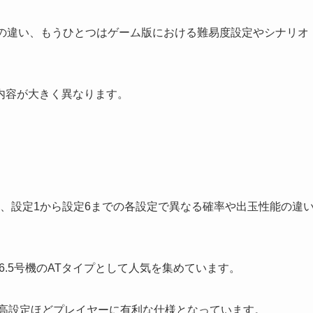
での違い、もうひとつはゲーム版における難易度設定やシナリオ
内容が大きく異なります。
は、設定1から設定6までの各設定で異なる確率や出玉性能の違
6.5号機のATタイプとして人気を集めています。
、高設定ほどプレイヤーに有利な仕様となっています。