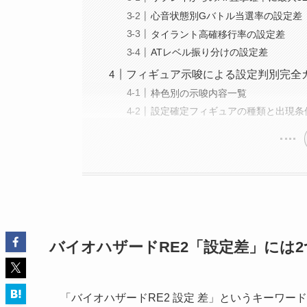
心音状態別Gバトル当選率の設定差
タイラント高確移行率の設定差
ATレベル振り分けの設定差
フィギュア示唆による設定判別完全
枠色別の示唆内容一覧
設定確定フィギュアの種類と出現条
バイオハザードRE2「設定差」には
「バイオハザードRE2 設定 差」というキーワ