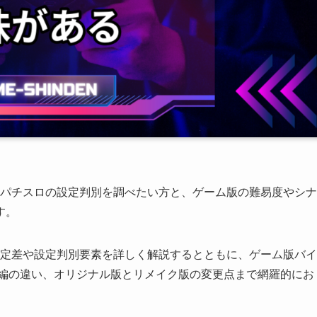
き、パチスロの設定判別を調べたい方と、ゲーム版の難易度やシナ
す。
の設定差や設定判別要素を詳しく解説するとともに、ゲーム版バイ
ア編の違い、オリジナル版とリメイク版の変更点まで網羅的にお