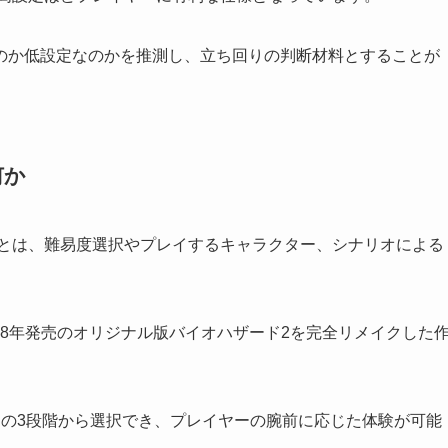
のか低設定なのかを推測し、立ち回りの判断材料とすることが
何か
いとは、難易度選択やプレイするキャラクター、シナリオによる
998年発売のオリジナル版バイオハザード2を完全リメイクした
COREの3段階から選択でき、プレイヤーの腕前に応じた体験が可能