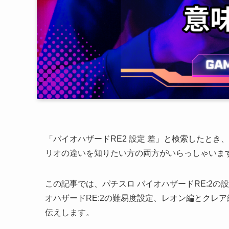
「バイオハザードRE2 設定 差」と検索したと
リオの違いを知りたい方の両方がいらっしゃいま
この記事では、パチスロ バイオハザードRE:2
オハザードRE:2の難易度設定、レオン編とクレ
伝えします。