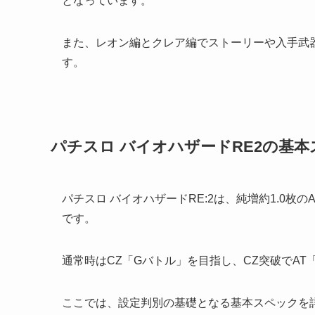
となっています。
また、レオン編とクレア編でストーリーや入手武
す。
パチスロ バイオハザードRE2の基
パチスロ バイオハザードRE:2は、純増約1.0枚
です。
通常時はCZ「Gバトル」を目指し、CZ突破でA
ここでは、設定判別の基礎となる基本スペックを