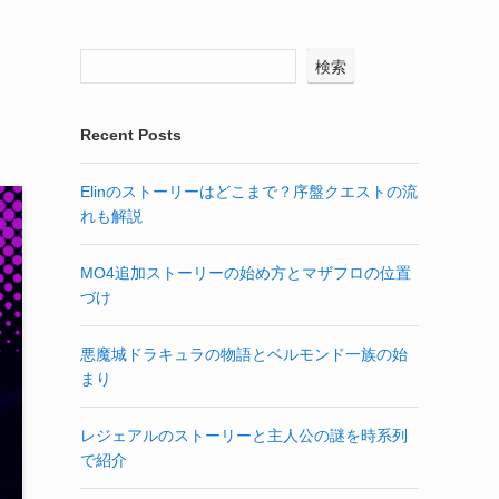
検索
Recent Posts
Elinのストーリーはどこまで？序盤クエストの流
れも解説
MO4追加ストーリーの始め方とマザフロの位置
づけ
悪魔城ドラキュラの物語とベルモンド一族の始
まり
レジェアルのストーリーと主人公の謎を時系列
で紹介