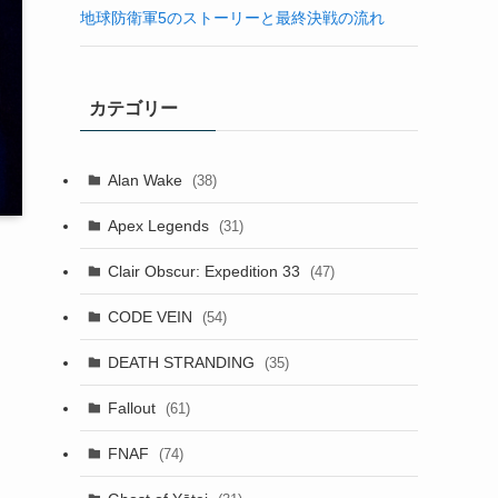
地球防衛軍5のストーリーと最終決戦の流れ
カテゴリー
Alan Wake
(38)
Apex Legends
(31)
Clair Obscur: Expedition 33
(47)
CODE VEIN
(54)
DEATH STRANDING
(35)
Fallout
(61)
FNAF
(74)