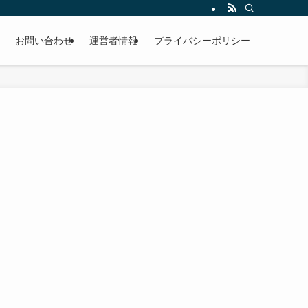
お問い合わせ
運営者情報
プライバシーポリシー