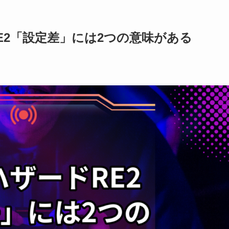
E2「設定差」には2つの意味がある