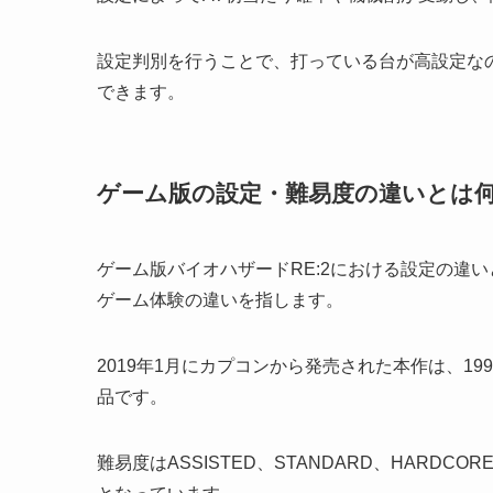
設定判別を行うことで、打っている台が高設定な
できます。
ゲーム版の設定・難易度の違いとは
ゲーム版バイオハザードRE:2における設定の違
ゲーム体験の違いを指します。
2019年1月にカプコンから発売された本作は、1
品です。
難易度はASSISTED、STANDARD、HARD