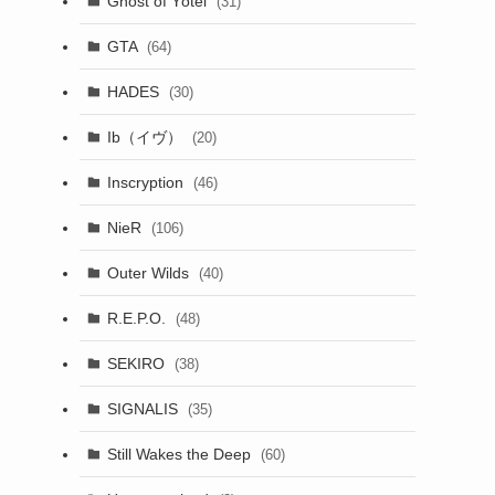
Ghost of Yōtei
(31)
GTA
(64)
HADES
(30)
Ib（イヴ）
(20)
Inscryption
(46)
NieR
(106)
Outer Wilds
(40)
R.E.P.O.
(48)
SEKIRO
(38)
SIGNALIS
(35)
Still Wakes the Deep
(60)