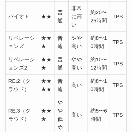
非常
普
約20〜
バイオ 6
★★
に高
TPS
通
25時間
い
リベレーシ
★★
普
やや
約8〜1
TPS
ョンズ
★
通
高い
0時間
リベレーシ
★★
普
やや
約10〜
TPS
ョンズ2
★
通
高い
12時間
RE:2（ク
★★
普
約8〜1
高い
TPS
ラウド）
★★
通
0時間
や
RE:3（ク
★★
や
約5〜6
高い
TPS
ラウド）
★
低
時間
め