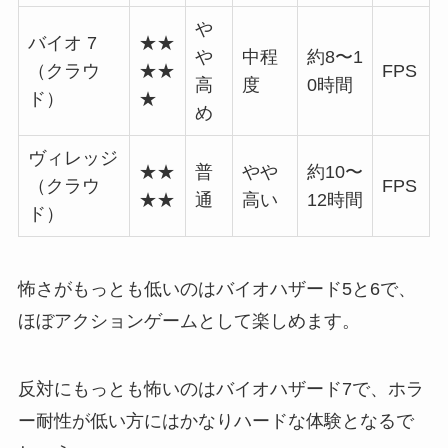
や
バイオ 7
★★
や
中程
約8〜1
（クラウ
★★
FPS
高
度
0時間
ド）
★
め
ヴィレッジ
★★
普
やや
約10〜
（クラウ
FPS
★★
通
高い
12時間
ド）
怖さがもっとも低いのはバイオハザード5と6で、
ほぼアクションゲームとして楽しめます。
反対にもっとも怖いのはバイオハザード7で、ホラ
ー耐性が低い方にはかなりハードな体験となるで