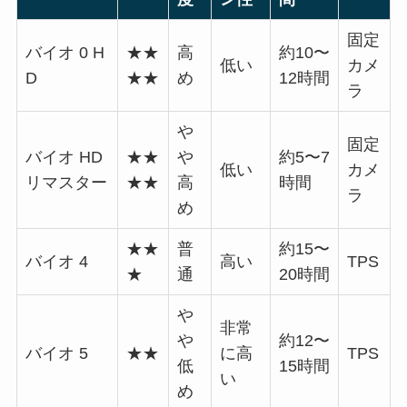
固定
バイオ 0 H
★★
高
約10〜
低い
カメ
D
★★
め
12時間
ラ
や
固定
バイオ HD
★★
や
約5〜7
低い
カメ
リマスター
★★
高
時間
ラ
め
★★
普
約15〜
バイオ 4
高い
TPS
★
通
20時間
や
非常
や
約12〜
バイオ 5
★★
に高
TPS
低
15時間
い
め