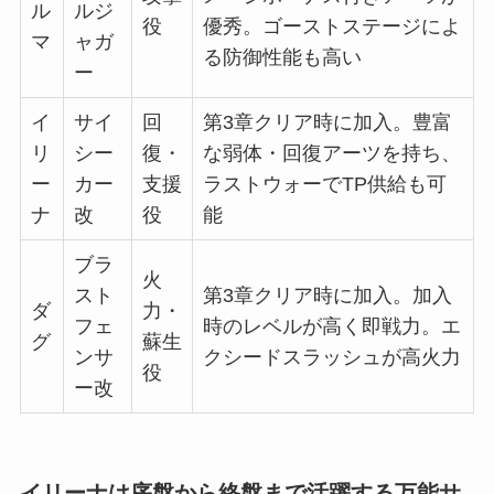
ル
ルジ
役
優秀。ゴーストステージによ
マ
ャガ
る防御性能も高い
ー
イ
サイ
回
第3章クリア時に加入。豊富
リ
シー
復・
な弱体・回復アーツを持ち、
ー
カー
支援
ラストウォーでTP供給も可
ナ
改
役
能
ブラ
火
スト
第3章クリア時に加入。加入
ダ
力・
フェ
時のレベルが高く即戦力。エ
グ
蘇生
ンサ
クシードスラッシュが高火力
役
ー改
イリーナは序盤から終盤まで活躍する万能サ