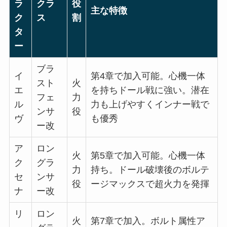
ラ
クラ
役
主な特徴
ク
ス
割
タ
ー
ブラ
イ
第4章で加入可能。心機一体
スト
火
エ
を持ちドール戦に強い。潜在
フェ
力
ル
力も上げやすくインナー戦で
ンサ
役
ヴ
も優秀
ー改
ア
ロン
火
第5章で加入可能。心機一体
ク
グラ
力
持ち。ドール破壊後のボルテ
セ
ンサ
役
ージマックスで超火力を発揮
ナ
ー改
リ
ロン
火
第7章で加入。ボルト属性ア