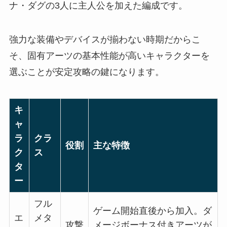
ナ・ダグの3人に主人公を加えた編成です。
強力な装備やデバイスが揃わない時期だからこ
そ、固有アーツの基本性能が高いキャラクターを
選ぶことが安定攻略の鍵になります。
キ
ャ
ラ
クラ
役割
主な特徴
ク
ス
タ
ー
フル
ゲーム開始直後から加入。ダ
エ
メタ
攻撃
メージボーナス付きアーツが