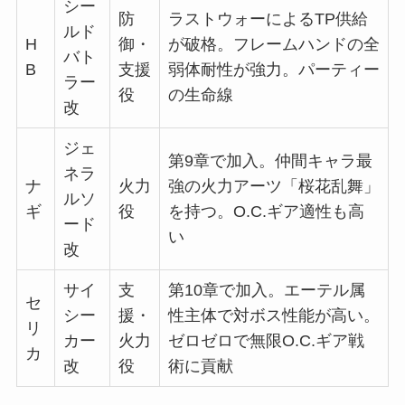
シー
防
ラストウォーによるTP供給
ルド
H
御・
が破格。フレームハンドの全
バト
B
支援
弱体耐性が強力。パーティー
ラー
役
の生命線
改
ジェ
第9章で加入。仲間キャラ最
ネラ
ナ
火力
強の火力アーツ「桜花乱舞」
ルソ
ギ
役
を持つ。O.C.ギア適性も高
ード
い
改
サイ
支
第10章で加入。エーテル属
セ
シー
援・
性主体で対ボス性能が高い。
リ
カー
火力
ゼロゼロで無限O.C.ギア戦
カ
改
役
術に貢献