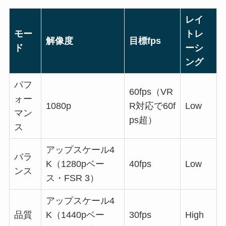
レイ
モー
トレ
解像度
目標fps
ド
ーシ
ング
パフ
60fps（VR
ォー
1080p
R対応で60f
Low
マン
ps超）
ス
アップスケール4
バラ
K（1280pベー
40fps
Low
ンス
ス・FSR 3）
アップスケール4
品質
K（1440pベー
30fps
High