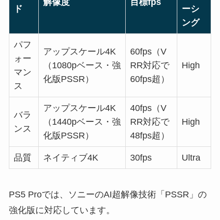
解像度
目標fps
ド
ーシ
ング
パフ
アップスケール4K
60fps（V
ォー
（1080pベース・強
RR対応で
High
マン
化版PSSR）
60fps超）
ス
アップスケール4K
40fps（V
バラ
（1440pベース・強
RR対応で
High
ンス
化版PSSR）
48fps超）
品質
ネイティブ4K
30fps
Ultra
PS5 Proでは、ソニーのAI超解像技術「PSSR」の
強化版に対応しています。