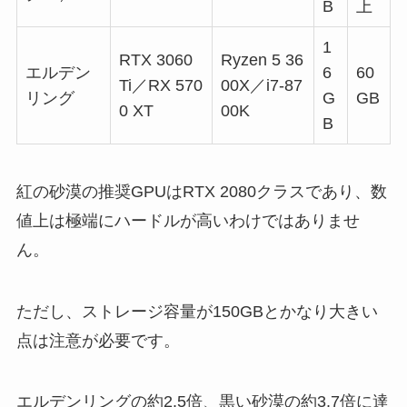
B
上
1
RTX 3060
Ryzen 5 36
エルデン
6
60
Ti／RX 570
00X／i7-87
リング
G
GB
0 XT
00K
B
紅の砂漠の推奨GPUはRTX 2080クラスであり、数
値上は極端にハードルが高いわけではありませ
ん。
ただし、ストレージ容量が150GBとかなり大きい
点は注意が必要です。
エルデンリングの約2.5倍、黒い砂漠の約3.7倍に達