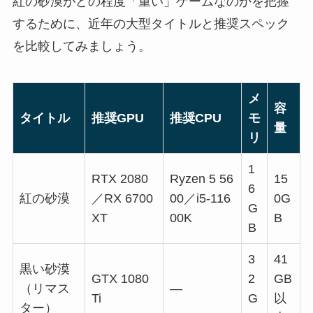
紅の砂漠がどの程度「重い」ゲームなのかを把握
するために、近年の大型タイトルと推奨スペック
を比較してみましょう。
メ
容
タイトル
推奨GPU
推奨CPU
モ
量
リ
1
RTX 2080
Ryzen 5 56
15
6
紅の砂漠
／RX 6700
00／i5-116
0G
G
XT
00K
B
B
3
41
黒い砂漠
GTX 1080
2
GB
（リマス
—
Ti
G
以
ター）