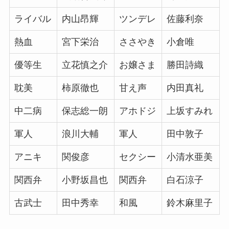
ライバル
内山昂輝
ツンデレ
佐藤利奈
熱血
宮下栄治
ささやき
小倉唯
優等生
立花慎之介
お嬢さま
勝田詩織
耽美
柿原徹也
甘え声
内田真礼
中二病
保志総一朗
アホドジ
上坂すみれ
軍人
浪川大輔
軍人
田中敦子
アニキ
関俊彦
セクシー
小清水亜美
関西弁
小野坂昌也
関西弁
白石涼子
古武士
田中秀幸
和風
鈴木麻里子