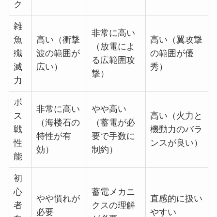
ク
雑
非常に高い
魚
高い（衝撃
高い（翼攻撃
（放電によ
殲
波の範囲が
の範囲が優
る広範囲攻
滅
広い）
秀）
撃）
力
ボ
非常に高い
やや高い
ス
高い（火力と
（海楼石の
（蓄電が必
戦
機動力のバラ
特性が有
要で手数に
性
ンスが良い）
効）
制約）
能
初
心
蓄電メカニ
やや慣れが
直感的に扱い
者
クスの理解
必要
やすい