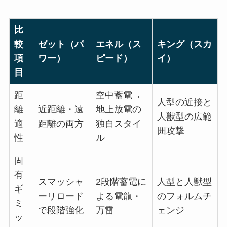
比
較
ゼット（パ
エネル（ス
キング（スカ
項
ワー）
ピード）
イ）
目
距
空中蓄電→
人型の近接と
離
近距離・遠
地上放電の
人獣型の広範
適
距離の両方
独自スタイ
囲攻撃
性
ル
固
有
スマッシャ
2段階蓄電に
人型と人獣型
ギ
ーリロード
よる電龍・
のフォルムチ
ミ
で段階強化
万雷
ェンジ
ッ