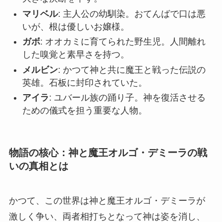
マリベル
: 主人公の幼馴染。おてんばで口は悪
いが、根は優しいお嬢様。
ガボ
: オオカミに育てられた野生児。人間離れ
した嗅覚と素早さを持つ。
メルビン
: かつて神と共に魔王と戦った伝説の
英雄。石板に封印されていた。
アイラ
: ユバール族の踊り子。神を復活させる
ための儀式を担う重要な人物。
物語の核心：神と魔王オルゴ・デミーラの戦
いの真相とは
かつて、この世界は神と魔王オルゴ・デミーラが
激しく争い、両者相打ちとなって神は姿を消し、