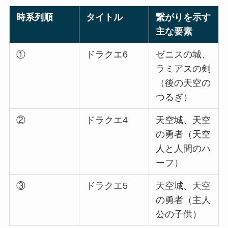
時系列順
タイトル
繋がりを示す
主な要素
①
ドラクエ6
ゼニスの城、
ラミアスの剣
（後の天空の
つるぎ）
②
ドラクエ4
天空城、天空
の勇者（天空
人と人間のハ
ーフ）
③
ドラクエ5
天空城、天空
の勇者（主人
公の子供）