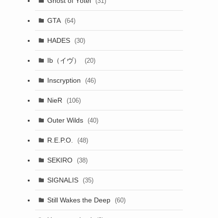
Ghost of Yōtei
(31)
GTA
(64)
HADES
(30)
Ib（イヴ）
(20)
Inscryption
(46)
NieR
(106)
Outer Wilds
(40)
R.E.P.O.
(48)
SEKIRO
(38)
SIGNALIS
(35)
Still Wakes the Deep
(60)