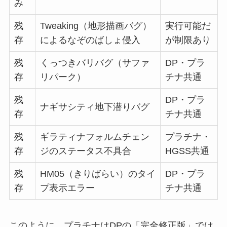
み
残
Tweaking（地形描画バグ）
実行可能だ
存
によるなぞのばしょ侵入
が制限あり
残
くっつきバリバグ（サファ
DP・プラ
存
リパーク）
チナ共通
残
DP・プラ
ナギサシティ地下潜りバグ
存
チナ共通
残
ギラティナフォルムチェン
プラチナ・
存
ジのステータス不具合
HGSS共通
残
HM05（きりばらい）のタイ
DP・プラ
存
プ表示エラー
チナ共通
このように、プラチナはDPの「完全修正版」では