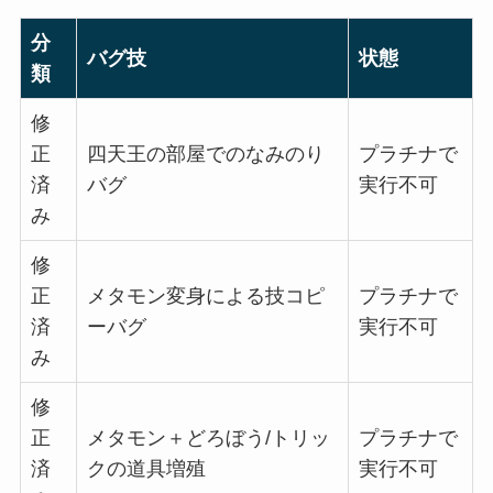
分
バグ技
状態
類
修
正
四天王の部屋でのなみのり
プラチナで
済
バグ
実行不可
み
修
正
メタモン変身による技コピ
プラチナで
済
ーバグ
実行不可
み
修
正
メタモン＋どろぼう/トリッ
プラチナで
済
クの道具増殖
実行不可