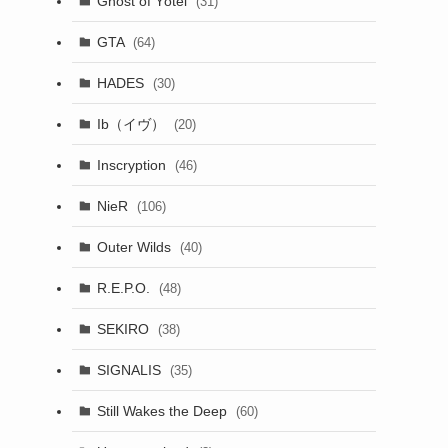
Ghost of Yōtei
(31)
GTA
(64)
HADES
(30)
Ib（イヴ）
(20)
Inscryption
(46)
NieR
(106)
Outer Wilds
(40)
R.E.P.O.
(48)
SEKIRO
(38)
SIGNALIS
(35)
Still Wakes the Deep
(60)