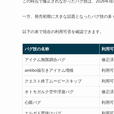
この時点で修正されなかったバグ技は、2026年
一方、発売初期に大きな話題となったバグ技の多
以下の表で現在の利用可否を確認できます。
バグ技の名称
利用可
アイテム無限調合バグ
修正済
amiibo福引きアイテム増殖
利用可
クエスト終了ムービースキップ
利用可
オトモガルク空中浮遊バグ
修正済
心眼バグ
利用可
エルガド壁抜けバグ
利用可