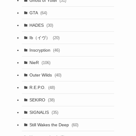
Ghost of Yōtei
(31)
GTA
(64)
HADES
(30)
Ib（イヴ）
(20)
Inscryption
(46)
NieR
(106)
Outer Wilds
(40)
R.E.P.O.
(48)
SEKIRO
(38)
SIGNALIS
(35)
Still Wakes the Deep
(60)