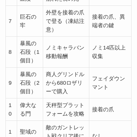
外壁を接着の爪
巨石の
接着の爪、異
7
で登る（凍結注
牢
端者の鍵
意）
暴風の
ノミキャラバン
ノミ14匹以上
8
石段（1
移動報酬
収集
個目）
暴風の
商人グリンドル
フェイダウン
9
石段（2
から680ロザリ
マント
個目）
ーで購入
1
偉大な
天秤型プラット
接着の爪
0
る門
フォームを攻略
敵のガントレッ
1
聖域の
ト戦クリア後に
なし