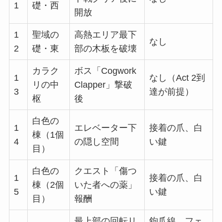
1
礎・西
開放
1
聖域の
高熱エリア最下
なし
2
礎・東
部の木板を破壊
カラク
ボス「Cogwork
1
なし（Act 2到
リの中
Clapper」撃破
3
達が前提）
枢
後
白色の
1
エレベーター下
接着の爪、白
棟（1個
4
の隠し空間
い鍵
目）
白色の
クエスト「傷つ
1
接着の爪、白
棟（2個
いた者への薬」
5
い鍵
目）
報酬
最上部の回転リ
鉤爪線、フェ