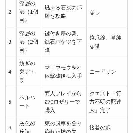
深層の
燃える石炭の部
2
港（1個
なし
屋を攻略
目）
深層の
鍵付き扉の奥、
鉤爪線、単純
3
港（2個
鉱石バケツを下
な鍵
目）
降
紡ぎの
マロウモウを2
4
巣アト
ニードリン
体撃破後に入手
ラ
商人フレイから
クエスト「行
ベルハ
5
270ロザリーで
方不明の配達
ート
購入
人」完了
灰色の
東の風車を登り
6
接着の爪
丘陵
崩れた橋の先