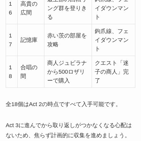
1
高貴の
ング群を登りき
イダウンマン
6
広間
る
ト
鉤爪線、フェ
1
赤い茨の部屋を
記憶庫
イダウンマン
7
攻略
ト
商人ジュビラナ
クエスト「迷
1
合唱の
から500ロザリ
子の商人」完
8
間
ーで購入
了
全18個はAct 2の時点ですべて入手可能です。
Act 3に進んでから取り返しがつかなくなる心配は
ないため、焦らず計画的に収集を進めましょう。