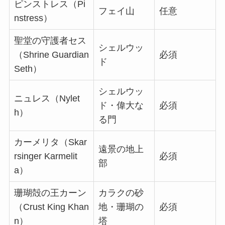
ピンストレス（Pi
フェイ山
任意
nstress）
聖堂の守護者セス
シェルウッ
（Shrine Guardian
必須
ド
Seth）
シェルウッ
ニュレス（Nylet
ド・偉大な
必須
h）
る門
カーメリタ（Skar
遠景の地上
rsinger Karmelit
必須
部
a）
珊瑚殻の王カーン
カラクの砂
（Crust King Khan
地・珊瑚の
必須
n）
塔