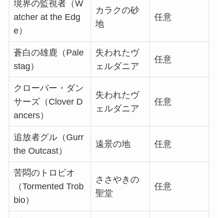
境界の監視者（W
カラクの砂
atcher at the Edg
任意
地
e）
蒼白の雄鹿（Pale
失われたヴ
任意
stag）
ェルダニア
クローバー・ダン
失われたヴ
サーズ（Clover D
任意
ェルダニア
ancers）
追放者グル（Gurr
遠景の地
任意
the Outcast）
苦悶のトロビオ
ささやきの
（Tormented Trob
任意
聖堂
bio）