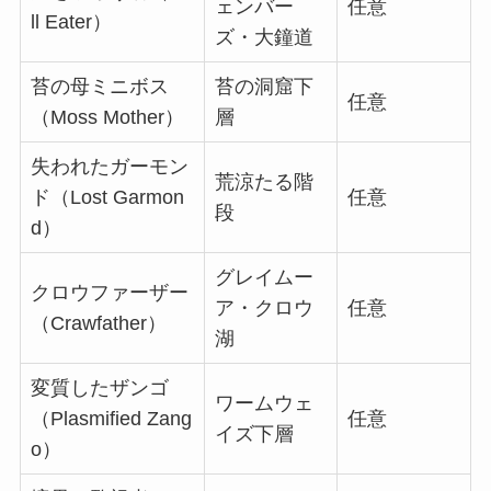
ェンバー
任意
ll Eater）
ズ・大鐘道
苔の母ミニボス
苔の洞窟下
任意
（Moss Mother）
層
失われたガーモン
荒涼たる階
ド（Lost Garmon
任意
段
d）
グレイムー
クロウファーザー
ア・クロウ
任意
（Crawfather）
湖
変質したザンゴ
ワームウェ
（Plasmified Zang
任意
イズ下層
o）