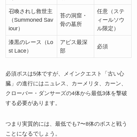
召喚されし救世主
任意（ステ
苔の洞窟・
（Summoned Sav
ィールソウ
骨の墓所
iour）
ル限定）
漆黒のレース（Lo
アビス最深
必須
st Lace）
部
必須ボスは5体ですが、メインクエスト「古い心
臓」の進行にはニュレス、カーメリタ、カーン、
クローバー・ダンサーズの4体から最低3体を撃破
する必要があります。
つまり実質的には、最低でも7〜8体のボスと戦う
ことになるでしょう。