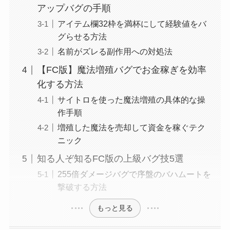
アップバグの手順
アイテム欄32枠を満杯にして経験値をバ
グらせる方法
名前がズレる副作用への対処法
【FC版】魔法増殖バグでお金稼ぎを効率
化する方法
サイトロを使った魔法増殖の具体的な操
作手順
増殖した魔法を売却して資金を稼ぐテク
ニック
知る人ぞ知るFC版の上級バグ技5選
255倍ダメージバグで序盤のバハムートを
撃破する方法
もっと見る