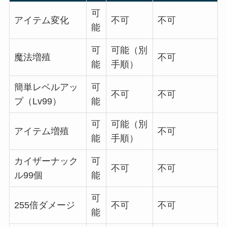
可
アイテム変化
不可
不可
能
可
可能（別
魔法増殖
不可
能
手順）
簡単レベルアッ
可
不可
不可
プ（Lv99）
能
可
可能（別
アイテム増殖
不可
能
手順）
カイザーナック
可
不可
不可
ル99個
能
可
255倍ダメージ
不可
不可
能