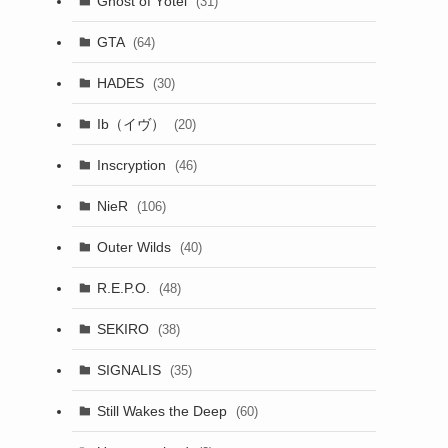
Ghost of Yōtei
(31)
GTA
(64)
HADES
(30)
Ib（イヴ）
(20)
Inscryption
(46)
NieR
(106)
Outer Wilds
(40)
R.E.P.O.
(48)
SEKIRO
(38)
SIGNALIS
(35)
Still Wakes the Deep
(60)