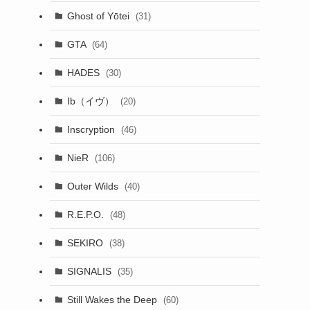
Ghost of Yōtei
(31)
GTA
(64)
HADES
(30)
Ib（イヴ）
(20)
Inscryption
(46)
NieR
(106)
Outer Wilds
(40)
R.E.P.O.
(48)
SEKIRO
(38)
SIGNALIS
(35)
Still Wakes the Deep
(60)