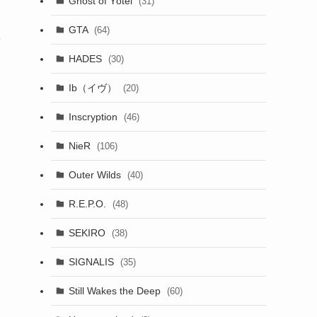
Ghost of Yōtei
(31)
GTA
(64)
HADES
(30)
Ib（イヴ）
(20)
Inscryption
(46)
NieR
(106)
Outer Wilds
(40)
R.E.P.O.
(48)
SEKIRO
(38)
SIGNALIS
(35)
Still Wakes the Deep
(60)